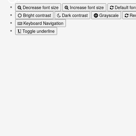
Decrease font size
Increase font size
Default fon
Bright contrast
Dark contrast
Grayscale
Res
Keyboard Navigation
Toggle underline