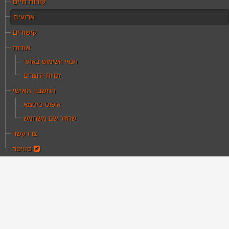
קורות חיים
ארועים
קישורים
אודות
תנאי השימוש באתר
זכויות היוצרים
החשבון האישי
איפוס סיסמא
שחזור שם משתמש
צרו קשר
טוויטר
ם כאן:
עמוד הבית
ארועים
ום שהיה אגדה בחולות" - ערב לזכר יעקב גרוס בסינמטק
יב 16/4/2019
חלום שהיה אגדה
חולות" - ערב לזכר