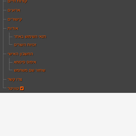
קורות חיים
ארועים
קישורים
אודות
תנאי השימוש באתר
זכויות היוצרים
החשבון האישי
איפוס סיסמא
שחזור שם משתמש
צרו קשר
טוויטר
ם כאן:
עמוד הבית
פרסומים ומדיה
פני הרצליה בשנות 1950'ים
ולפני הרצליה בשנות
19'ים