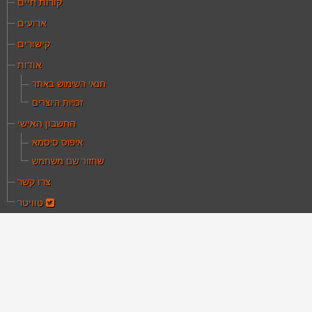
קורות חיים
ארועים
קישורים
אודות
תנאי השימוש באתר
זכויות היוצרים
החשבון האישי
איפוס סיסמא
שחזור שם משתמש
צרו קשר
טוויטר
ם כאן:
עמוד הבית
פרסומים ומדיה
וויזיה החינוכית - הקצאת כ"א לטקס הפתיחה
טלוויזיה החינוכית -
קצאת כ"א לטקס