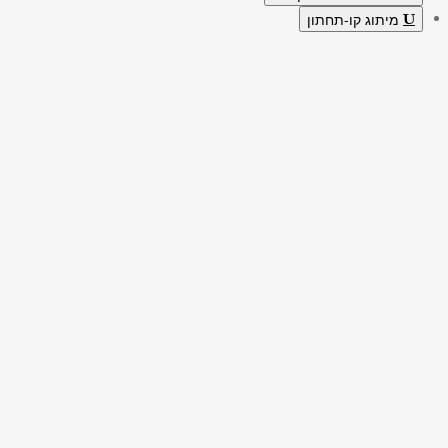
מיתוג קו-תחתון