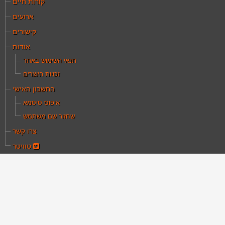
קורות חיים
ארועים
קישורים
אודות
תנאי השימוש באתר
זכויות היוצרים
החשבון האישי
איפוס סיסמא
שחזור שם משתמש
צרו קשר
טוויטר
ם כאן:
עמוד הבית
מאמרים
זאת היא הארץ
את היא הארץ
נכתב על ידי יעקב גרוס
קטגוריה:
מאמרים
נוצר ב 07 פברואר 2010
כניסות: 30115