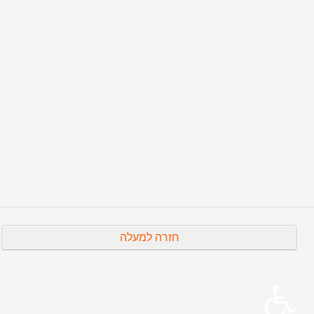
מרים נוספים...
מכתבים ליעקב בן-דוב
פהאטאגראף, על תפיסת הצילום 1889
על שגרת עבודת המפיק בטלוויזיה החינוכית
אז מה עושה עורך סרטים?
עמוד 1 מתוך 12
התחלה
קודם
1
2
3
4
5
6
7
8
9
10
הבא
סיום
חזרה למעלה