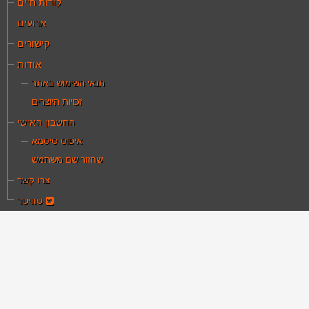
קורות חיים
ארועים
קישורים
אודות
תנאי השימוש באתר
זכויות היוצרים
החשבון האישי
איפוס סיסמא
שחזור שם משתמש
צרו קשר
טוויטר
ם כאן:
עמוד הבית
מאמרים
אמרים
רים עיוניים, מאמרים היסטוריים, סקירות וניתוחים
דמיים העוסקים בעיקר בתחום הקולנוע הארץ הישראלי