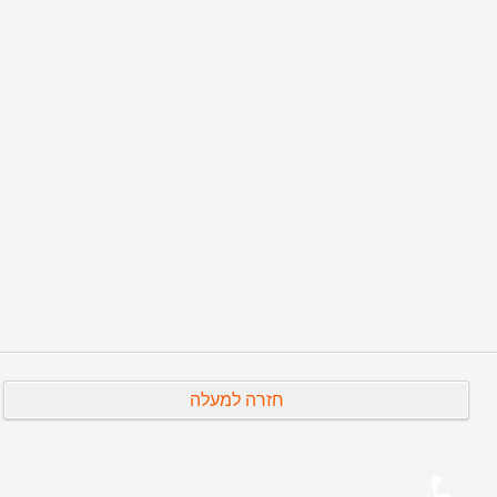
מרים נוספים...
לבכות אל תוסף - הקדשה מאת עמנואל הרוסי
עודד הנודד
ויהי בימי
מודעה לסרט עודד הנודד
עמוד 2 מתוך 5
התחלה
קודם
1
2
3
4
5
הבא
סיום
חזרה למעלה