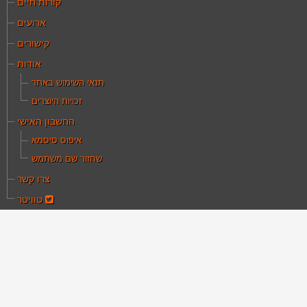
קורות חיים
ארועים
קישורים
אודות
תנאי השימוש באתר
זכויות היוצרים
החשבון האישי
איפוס סיסמא
שחזור שם משתמש
צרו קשר
טוויטר
ם כאן:
עמוד הבית
פרסומים ומדיה
רסומים ומדיה
דע אודות ספרים ופרסומים אחרים, בתחום הקולנוע העברי
ץ ישראלי המוקדם והקולנוע הישראלי בכלל וכן ריכוז